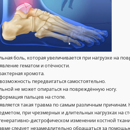
льная боль, которая увеличивается при нагрузке на по
явление гематом и отёчности.
рактерная хромота.
возможность передвигаться самостоятельно.
льной не может опираться на повреждённую ногу.
формация пальцев на стопе.
является такая травма по самым различным причинам. 
едметом, при чрезмерных и длительных нагрузках на ст
генеративно-дистрофическом изменении костной ткани
авме следует незамедлительно обращаться за помощью