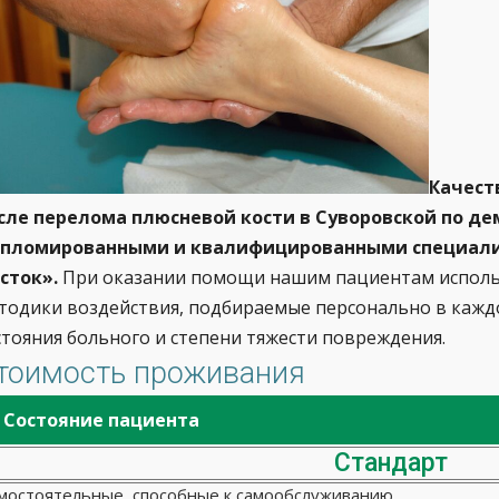
Качест
сле перелома плюсневой кости в Суворовской по д
пломированными и квалифицированными специалис
сток».
При оказании помощи нашим пациентам исполь
тодики воздействия, подбираемые персонально в кажд
стояния больного и степени тяжести повреждения.
тоимость проживания
Состояние пациента
Стандарт
мостоятельные, способные к самообслуживанию