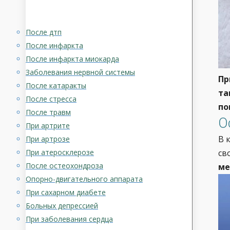
После дтп
После инфаркта
После инфаркта миокарда
Заболевания нервной системы
Пр
После катаракты
та
После стресса
по
После травм
О
При артрите
В 
При артрозе
При атеросклерозе
св
После остеохондроза
ме
Опорно-двигательного аппарата
При сахарном диабете
Больных депрессией
При заболевания сердца