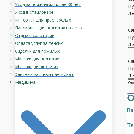
Уход за пожилыми после 80 лет
Ну
Уход в стационаре
Ле
Интернат для престарелых
Пансионат для пожилых на лето
Са
Отдых в санатории
Ну
Оплата услуг за пенсию
Ле
Сиделки для пожилых
Массаж для пожилых
Са
Массаж для лежачих
Ну
Элитный частный пансионат
Ле
Медицина
Око
О
Ва
Те