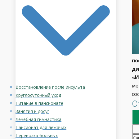
по
ди
«И
ме
Восстановление после инсульта
со
Круглосуточный уход
С
Питание в пансионате
Занятия и досуг
Лечебная гимнастика
Пансионат для лежачих
Перевозка больных
Са