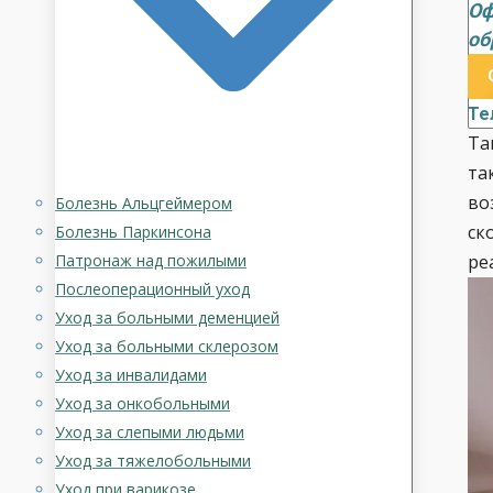
Оф
об
Те
Та
та
во
Болезнь Альцгеймером
ск
Болезнь Паркинсона
Патронаж над пожилыми
ре
Послеоперационный уход
Уход за больными деменцией
Уход за больными склерозом
Уход за инвалидами
Уход за онкобольными
Уход за слепыми людьми
Уход за тяжелобольными
Уход при варикозе