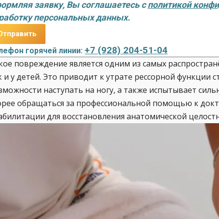
ормляя заявку, Вы соглашаетесь с
политикой конф
работку персональных данных.
+7 (928) 204-51-04
лефон горячей линии:
кое повреждение является одним из самых распространё
к и у детей. Это приводит к утрате рессорной функции с
зможности наступать на ногу, а также испытывает силь
орее обращаться за профессиональной помощью к докт
абилитации для восстановления анатомической целост