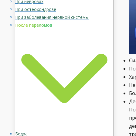
При неврозах
При остеохондрозе
При заболевания нервной системы
После переломов
Си
По
Ха
Не
Бо
Де
По
пр
де
Бедра
тр